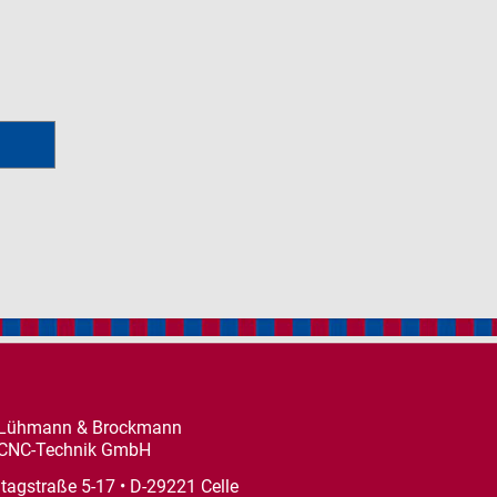
Lühmann & Brockmann
CNC-Technik GmbH
Itagstraße 5-17 • D-29221 Celle