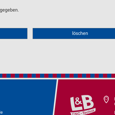
rgegeben.
le